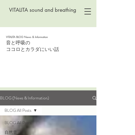
VITALITA sound and breathing
​​VITALITA BLOG News & Information
音と呼吸の
ココロとカラダにいい話
BLOG (News & Information)
BLOG All Posts
BLOG All Posts
自然音