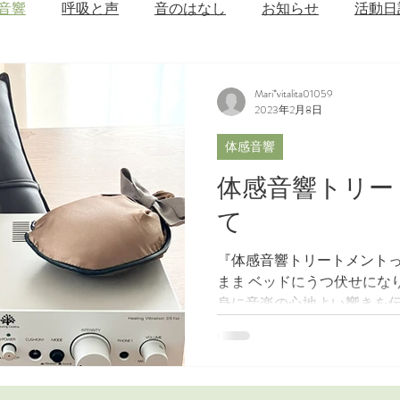
音響
呼吸と声
音のはなし
お知らせ
活動日
Mari*vitalita01059
2023年2月8日
体感音響
体感音響トリー
て
『体感音響トリートメントっ
まま ベッドにうつ伏せにな
身に音楽の心地よい響きを伝
促進され、からだに備わっ
だの中から美しく健康に導いて