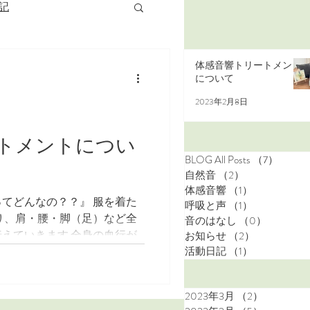
記
体感音響トリートメント
について
2023年2月8日
トメントについ
BLOG All Posts
（7）
7件の
自然音
（2）
2件の記事
体感音響
（1）
1件の記事
てどんなの？？』 服を着た
呼吸と声
（1）
1件の記事
り、肩・腰・脚（足）など全
音のはなし
（0）
0件の記
えていきます 全身の血行が
お知らせ
（2）
2件の記事
た自己回復力を活性化しから
活動日記
（1）
1件の記事
いきます...
2023年3月
（2）
2件の記事