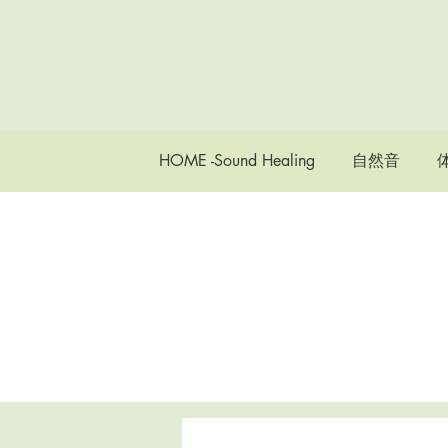
HOME -Sound Healing
自然音